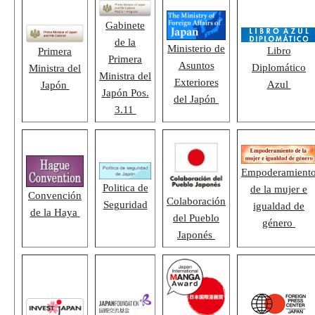
Gabinete
de la
Ministerio de
Libro
Primera
Primera
Asuntos
Diplomático
Ministra del
Ministra del
Exteriores
Azul
Japón
Japón Pos.
del Japón
3.11
Empoderamient
Politica de
de la mujer e
Convención
Colaboración
Seguridad
igualdad de
de la Haya
del Pueblo
género
Japonés