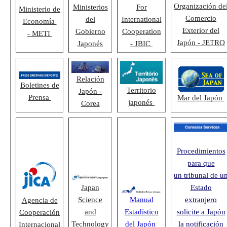
Organización de
Ministerios
For
Ministerio de
Comercio
del
International
Economía
Exterior del
Gobierno
Cooperation
- METI
Japón - JETRO
Japonés
- JBIC
Relación
Boletines de
Territorio
Japón -
Prensa
Mar del Japón
japonés
Corea
Procedimientos
para que
un tribunal de u
Japan
Estado
Science
Manual
extranjero
Agencia de
and
Estadístico
solicite a Japón
Cooperación
Technology
del Japón
la notificación
Internacional