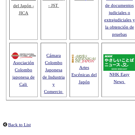
- JST
de documentos
del Japón -
judiciales o
JICA
extrajudiciales y
la obtención de
pruebas
Cámara
Asociación
Colombo
Artes
Colombo
Japonesa
NHK Easy
Escénicas del
japonesa de
de Industria
News
Japón
Cali
y
Comercio
Back to List