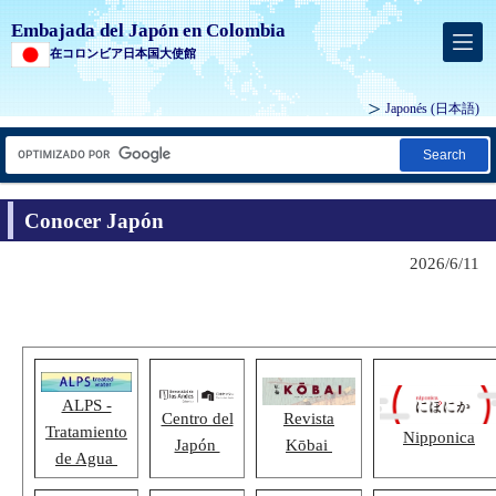
Embajada del Japón en Colombia
在コロンビア日本国大使館
Japonés
(日本語)
Search
Conocer Japón
2026/6/11
ALPS -
Centro del
Revista
Tratamiento
Nipponica
Japón
Kōbai
de Agua