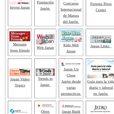
Fundación
Concurso
Foreign Press
Invest Japan
Japón
Internacional
Center
de Manga
del Japón
Message
Kids Web
Japan Links
Web Japan
from friends
Japan
Japan Up
Close
Trends in
Japan Video
Japón desde
Guía para la vid
Japan
Topics
varias
diaria y laboral
perspectivas
en Japón
Otros
Japan Bank