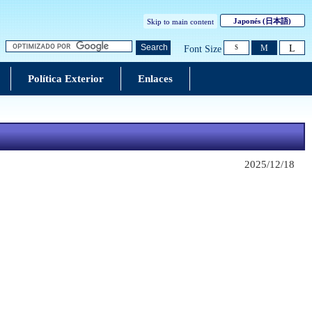
Japonés
(日本語)
Skip to main content
L
Search
M
Font Size
S
Política Exterior
Enlaces
2025/12/18