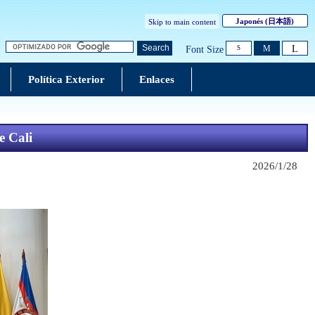
Japonés
(日本語)
Skip to main content
L
Search
M
Font Size
S
Política Exterior
Enlaces
e Cali
2026/1/28