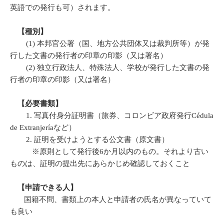
英語での発行も可）されます。
【種別】
(1) 本邦官公署（国、地方公共団体又は裁判所等）が発
行した文書の発行者の印章の印影（又は署名）
(2) 独立行政法人、特殊法人、学校が発行した文書の発
行者の印章の印影（又は署名）
【必要書類】
1. 写真付身分証明書（旅券、コロンビア政府発行Cédula
de Extranjeríaなど）
2. 証明を受けようとする公文書（原文書）
※原則として発行後6か月以内のもの。それより古い
ものは、証明の提出先にあらかじめ確認しておくこと
【申請できる人】
国籍不問、書類上の本人と申請者の氏名が異なっていて
も良い