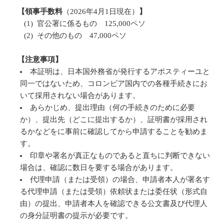
【領事手数料
（2026年4月1日現在）
】
(1) 官公署に係るもの 125,000ペソ
(2) その他のもの 47,000ペソ
【注意事項】
本証明は、日本国外務省が発行するアポスティーユと
同一ではないため、コロンビア国内での各種手続きにお
いて採用されない場合があります。
あらかじめ、提出理由（何の手続きのために必要
か）、提出先（どこに提出するか）、証明書が採用され
るかなどをに事前に確認してから申請することを勧めま
す。
印章や署名が真正なものであると直ちに判断できない
場合は、確認に数日を要する場合があります。
代理申請（または受領）の場合、申請者本人が署名す
る代理申請（または受領）依頼状または委任状（形式自
由）の提出、申請者本人を確認できる公文書及び代理人
の身分証明書の提示が必要です。