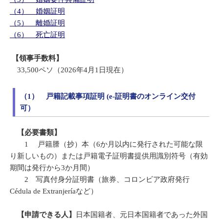
（4） 婚姻証明
（5） 離婚証明
（6） 死亡証明
【領事手数料】
33,500ペソ（2026年4月1日現在）
（1） 戸籍記載事項証明 (e-証明書のオンライン交付
可）
【必要書類】
1 戸籍謄（抄）本（6か月以内に発行された可能な限
り新しいもの）または戸籍電子証明書提供用識別符号（有効
期間は発行から3か月間）
2 写真付身分証明書（旅券、コロンビア政府発行
Cédula de Extranjeríaなど）
【申請できる人】
日本国籍者、元日本国籍者であった外国