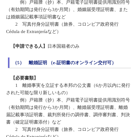
例）戸籍謄（抄）本、戸籍電子証明書提供用識別符号
（有効期間は発行から3か月間）、婚姻届受理証明書、また
は婚姻届記載事項証明書など
2 写真付身分証明書（旅券、コロンビア政府発行
Cédula de Extranjeríaなど）
【申請できる人】
日本国籍者のみ
（5） 離婚証明 （e-証明書のオンライン交付可）
【必要書類】
1 離婚事実を立証する本邦の公文書（6か月以内に発行
された可能な限り新しいもの）
例）戸籍謄（抄）本、戸籍電子証明書提供用識別符号
（有効期間は発行から3か月間）、離婚届受理証明書、離婚
届記載事項証明書、裁判所発行の調停書、調停審判書、判決
書（確定証明書添付）など
2 写真付身分証明書（旅券、コロンビア政府発行
Cédula de Extranjeríaなど）