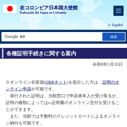
在コロンビア日本国大使館
Embajada del Japón en Colombia
Español
検索
各種証明手続きに関する案内
令和8年5月20日
※オンライン在留届(
ORRネット
)を提出した方は、
証明のオ
ンライン申請
が可能です。
発行された証明は、当館窓口で申請者本人が受け取るか、
証明の種類によってはe-証明書のオンライン交付を受けるこ
とができます。
また、当館では手数料のクレジットカードによるオンライ
ン納付も可能です。