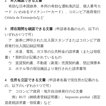
2 本人確認できる文書
有効な日本国旅券、本邦の有効な運転免許証、個人番号カ
ード（いわゆるマイナンバーカード）、コロンビア政府発行
Cédula de Extranjeríaなど
3 滞在期間を確認できる文書
（申請者名義のもの、以下の
いずれか1つで可）
ア 旅券に押印された出入国スタンプまたはコロンビア政
府発行出入国記録証明書
イ 水道、電気、ガス等の公共料金の請求書（または領収
書）＊契約日が記載されているもの
ウ 賃貸契約書、不動産（家屋）売買契約書、登記簿謄本
エ ホテル等の宿泊施設より発行された請求書等
4 住所を立証できる文書
（申請者名義で現住所が記載のも
の、以下のいずれか1つで可）
ア コロンビア政府・地方自治体発行の公文書
例）RUT（納税者登録証明書）、Impuesto predial（固定
資産税請求書・領収書）など