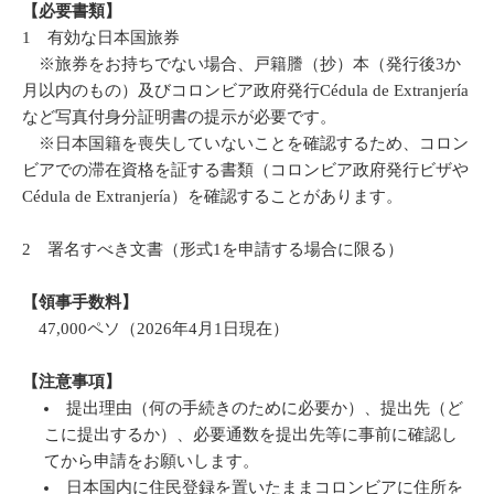
【必要書類】
1 有効な日本国旅券
※旅券をお持ちでない場合、戸籍謄（抄）本（発行後3か
月以内のもの）及びコロンビア政府発行Cédula de Extranjería
など写真付身分証明書の提示が必要です。
※日本国籍を喪失していないことを確認するため、コロン
ビアでの滞在資格を証する書類（コロンビア政府発行ビザや
Cédula de Extranjería）を確認することがあります。
2 署名すべき文書（形式1を申請する場合に限る）
【領事手数料】
47,000ペソ（2026年4月1日現在）
【注意事項】
提出理由（何の手続きのために必要か）、提出先（ど
こに提出するか）、必要通数を提出先等に事前に確認し
てから申請をお願いします。
日本国内に住民登録を置いたままコロンビアに住所を