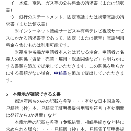
イ 水道、電気、ガス等の公共料金の請求書（または領収
書）
ウ 銀行のステートメント、固定電話または携帯電話の請
求書（または領収書）
※インターネット接続サービスや有料テレビ視聴サービ
スにかかる請求書等であって、固定（または携帯）電話利用
料金を含むものは利用可能です。
※宛名や名義が申請者本人とは異なる場合、申請者と名
義人の関係（賃借・売買・雇用・親族関係など）を明らかに
する書類を追加で提示していただきます。この関係を明らか
にする書類がない場合、
申述書
を追加で提出していただきま
す。
5 本籍地が確認できる文書
都道府県名のみの記載を希望・・・有効な日本国旅券、
戸籍謄（抄）本、戸籍電子証明書提供用識別符号（有効期間
は発行から3か月間）など
本籍地番の記載を希望（免税措置、相続手続きなど特に
求められる場合）・・・戸籍謄（抄）本、戸籍電子証明書提