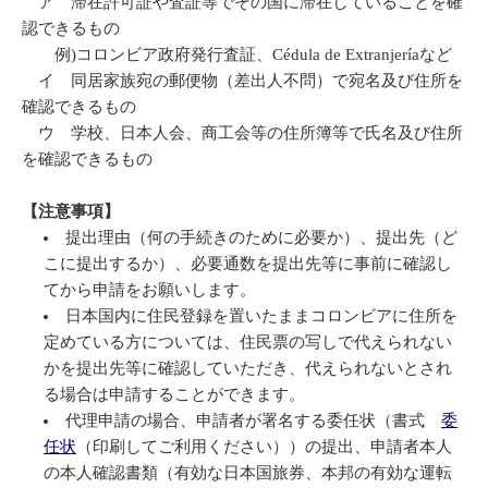
ア 滞在許可証や査証等でその国に滞在していることを確
認できるもの
例)コロンビア政府発行査証、Cédula de Extranjeríaなど
イ 同居家族宛の郵便物（差出人不問）で宛名及び住所を
確認できるもの
ウ 学校、日本人会、商工会等の住所簿等で氏名及び住所
を確認できるもの
【注意事項】
提出理由（何の手続きのために必要か）、提出先（ど
こに提出するか）、必要通数を提出先等に事前に確認し
てから申請をお願いします。
日本国内に住民登録を置いたままコロンビアに住所を
定めている方については、住民票の写しで代えられない
かを提出先等に確認していただき、代えられないとされ
る場合は申請することができます。
代理申請の場合、申請者が署名する委任状（書式
委
任状
（印刷してご利用ください））の提出、申請者本人
の本人確認書類（有効な日本国旅券、本邦の有効な運転