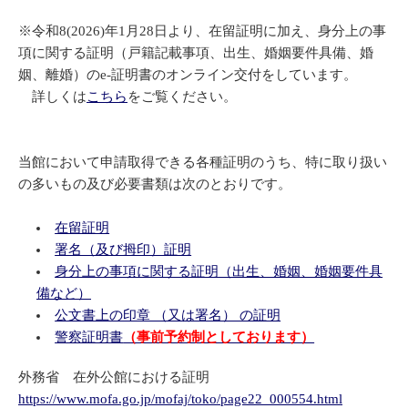
※令和8(2026)年1月28日より、在留証明に加え、身分上の事
項に関する証明（戸籍記載事項、出生、婚姻要件具備、婚
姻、離婚）のe-証明書のオンライン交付をしています。
詳しくは
こちら
をご覧ください。
当館において申請取得できる各種証明のうち、特に取り扱い
の多いもの及び必要書類は次のとおりです。
在留証明
署名（及び拇印）証明
身分上の事項に関する証明（出生、婚姻、婚姻要件具
備など）
公文書上の印章 （又は署名） の証明
警察証明書
（事前予約制としております）
外務省 在外公館における証明
https://www.mofa.go.jp/mofaj/toko/page22_000554.html