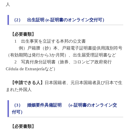
人
（2） 出生証明 (e-証明書のオンライン交付可）
【必要書類】
1 出生事実を立証する本邦の公文書
例）戸籍謄（抄）本、戸籍電子証明書提供用識別符号
（有効期間は発行から3か月間）、出生届受理証明書など
2 写真付身分証明書（旅券、コロンビア政府発行
Cédula de Extranjeríaなど）
【申請できる人】
日本国籍者、元日本国籍者及び日本で生
まれた外国人
（3） 婚姻要件具備証明 （e-証明書のオンライン交
付可）
【必要書類】