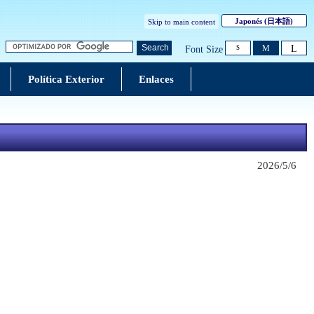
Japonés
(日本語)
Skip to main content
L
Search
M
Font Size
S
Política Exterior
Enlaces
2026/5/6