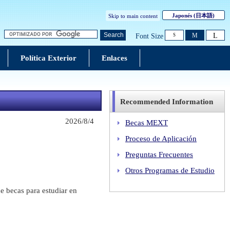
Japonés
(日本語)
Skip to main content
L
Search
M
Font Size
S
Política Exterior
Enlaces
Recommended Information
2026/8/4
Becas MEXT
Proceso de Aplicación
Preguntas Frecuentes
Otros Programas de Estudio
e becas para estudiar en